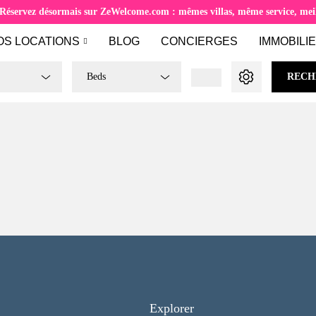
Réservez désormais sur ZeWelcome.com : mêmes villas, même service, meill
OS LOCATIONS
BLOG
CONCIERGES
IMMOBILI
Beds
RECH
Explorer