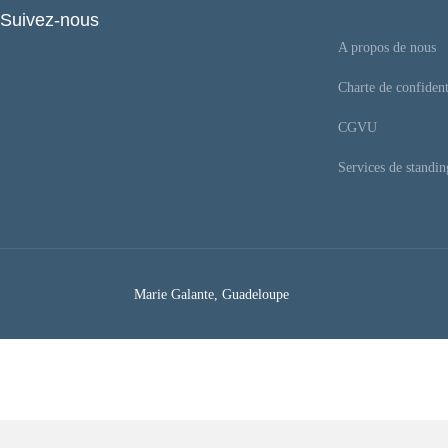
Suivez-nous
A propos de nous
Charte de confident
CGVU
Services de standin
Marie Galante, Guadeloupe