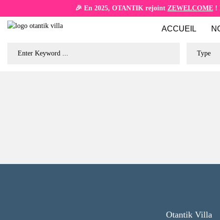
🎉 En 2025, OTANTIK rejoint
ZEWELCOME
! 
ACCUEIL
N
Type
Otantik Villa