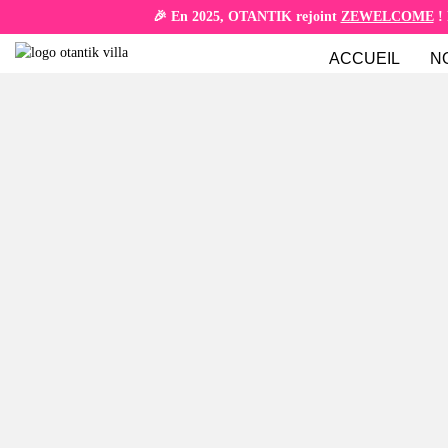
🎉 En 2025, OTANTIK rejoint
ZEWELCOME
! 
ACCUEIL
N