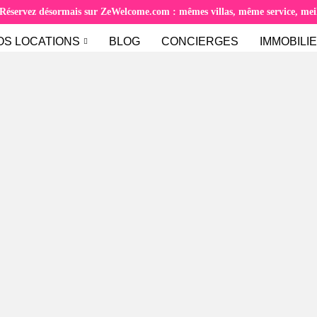
Réservez désormais sur ZeWelcome.com : mêmes villas, même service, meill
OS LOCATIONS
BLOG
CONCIERGES
IMMOBILI