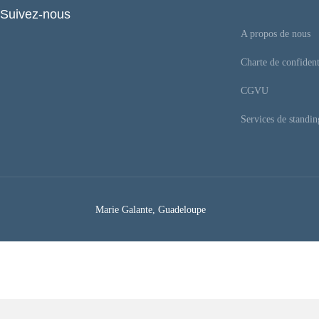
Suivez-nous
A propos de nous
Charte de confident
CGVU
Services de standin
Marie Galante, Guadeloupe