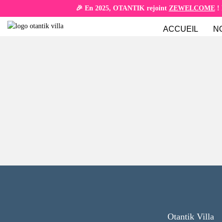
🎉 En 2025, OTANTIK rejoint
ZEWELCOME
! 
ACCUEIL
N
Otantik Villa