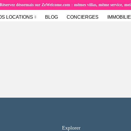
Réservez désormais sur ZeWelcome.com : mêmes villas, même service, meill
OS LOCATIONS
BLOG
CONCIERGES
IMMOBILI
Explorer