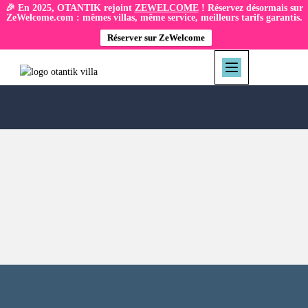
🎉 En 2025, OTANTIK rejoint
ZEWELCOME
! Réservez désormais sur
ZeWelcome.com : mêmes villas, même service, meilleurs tarifs garantis.
Réserver sur ZeWelcome