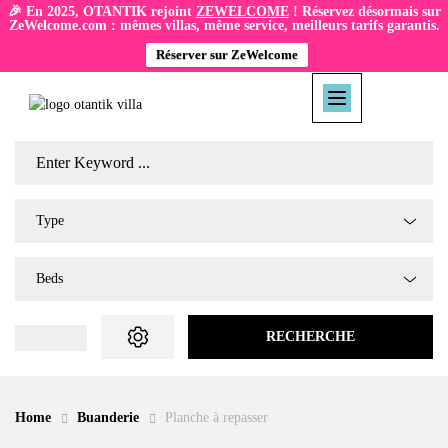
🎉 En 2025, OTANTIK rejoint
ZEWELCOME
! Réservez désormais sur
ZeWelcome.com : mêmes villas, même service, meilleurs tarifs garantis.
Réserver sur ZeWelcome
Type
Beds
RECHERCHE
Home
Buanderie
Planche à repasser