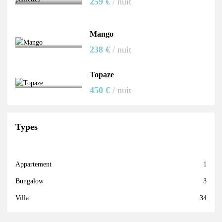
259 €
/ nuit
Mango
238 €
/ nuit
Topaze
450 €
/ nuit
Types
Appartement
1
Bungalow
3
Villa
34