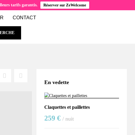
eurs tarifs garantis.
Réserver sur ZeWelcome
ER
CONTACT
ERCHE
En vedette
Claquettes et paillettes
259 €
/ nuit