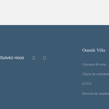
Otantik Villa
Suivez-nous
A propos de nous
Charte de confident
CGVU
Services de standin