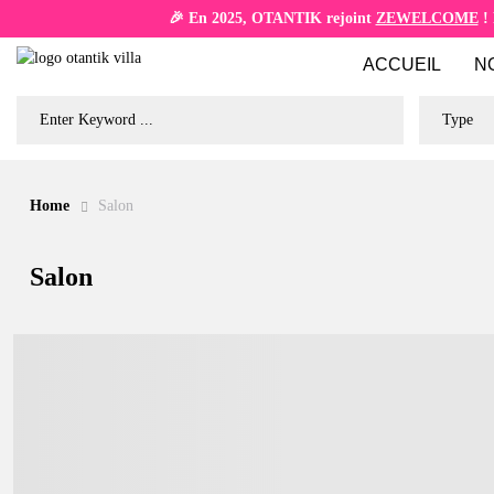
🎉 En 2025, OTANTIK rejoint
ZEWELCOME
! 
ACCUEIL
N
Type
Home
Salon
Salon