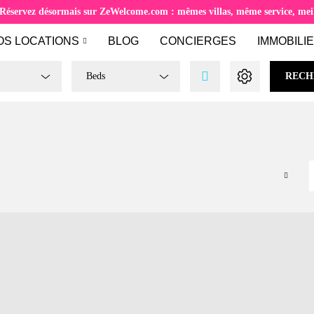
Réservez désormais sur ZeWelcome.com : mêmes villas, même service, meill
OS LOCATIONS
BLOG
CONCIERGES
IMMOBILI
Beds
RECH