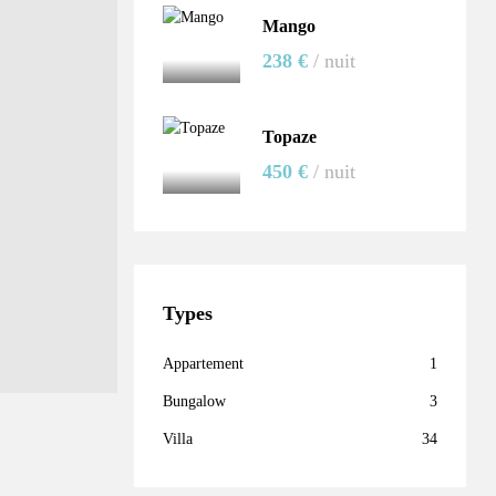
Mango
238 €
/ nuit
Topaze
450 €
/ nuit
Types
Appartement
1
Bungalow
3
Villa
34