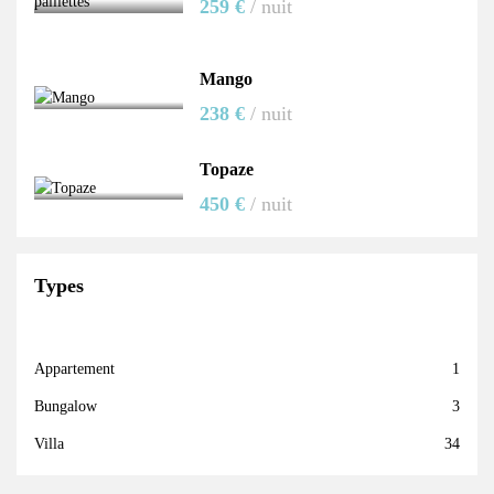
259 €
/ nuit
Mango
238 €
/ nuit
Topaze
450 €
/ nuit
Types
Appartement
1
Bungalow
3
Villa
34