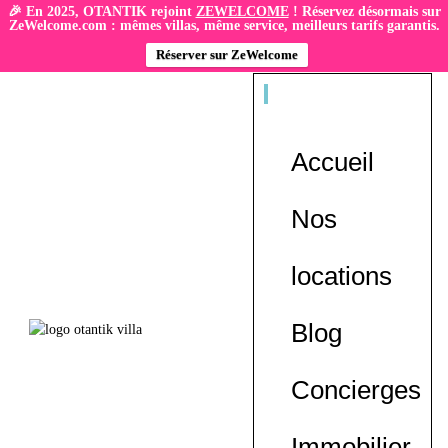
🎉 En 2025, OTANTIK rejoint
ZEWELCOME
! Réservez désormais sur
ZeWelcome.com : mêmes villas, même service, meilleurs tarifs garantis.
Réserver sur ZeWelcome
Accueil
Nos
locations
Blog
Concierges
Immobilier