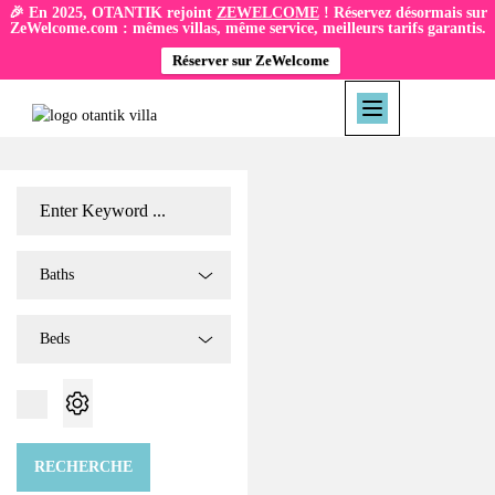
🎉 En 2025, OTANTIK rejoint
ZEWELCOME
! Réservez désormais sur
ZeWelcome.com : mêmes villas, même service, meilleurs tarifs garantis.
Réserver sur ZeWelcome
Baths
Beds
RECHERCHE