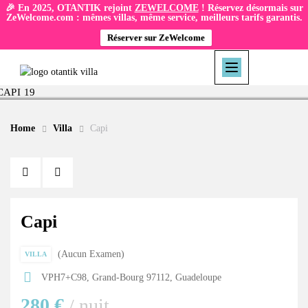
🎉 En 2025, OTANTIK rejoint
ZEWELCOME
! Réservez désormais sur
ZeWelcome.com : mêmes villas, même service, meilleurs tarifs garantis.
Réserver sur ZeWelcome
Home
Villa
Capi
Capi
Aucun Examen
VILLA
VPH7+C98, Grand-Bourg 97112, Guadeloupe
280 €
/ nuit