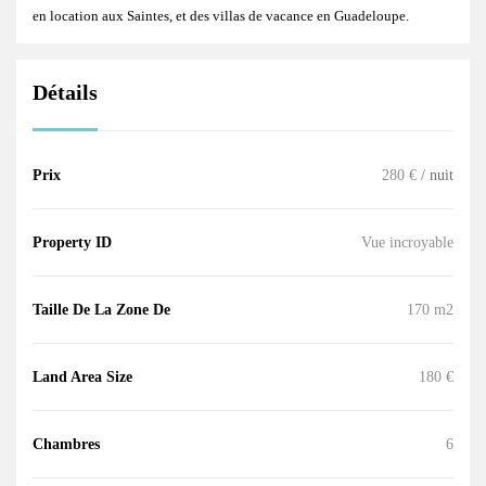
en location aux Saintes
, et des
villas de vacance en Guadeloupe
.
Détails
Prix
280 €
/ nuit
Property ID
Vue incroyable
Taille De La Zone De
170 m2
Land Area Size
180 €
Chambres
6