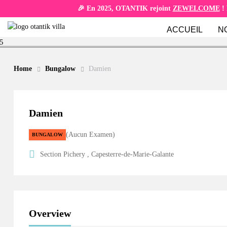
🎉 En 2025, OTANTIK rejoint
ZEWELCOME
! 
ACCUEIL
N
Home
Bungalow
Damien
Damien
Aucun Examen
BUNGALOW
Section Pichery , Capesterre-de-Marie-Galante
Overview