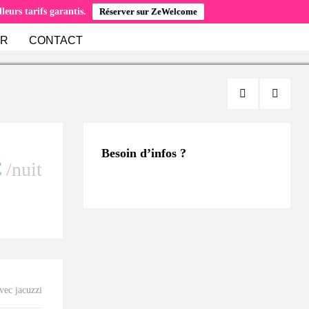
eurs tarifs garantis.
Réserver sur ZeWelcome
ER
CONTACT
Besoin d’infos ?
€
/nuit
vec jacuzzi