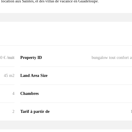
n location aux Saintes
, et des
villas de vacance en Guadeloupe
.
30 €
/nuit
Property ID
bungalow tout confort a
45 m2
Land Area Size
4
Chambres
2
Tarif à partir de