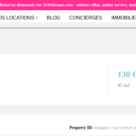
Réservez désormais sur ZeWelcome.com : mêmes villas, même service, meill
OS LOCATIONS
BLOG
CONCIERGES
IMMOBILI
130 
45 m2
Property ID:
bungalow tout confort a