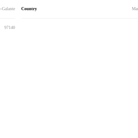
e-Galante
Country
Mar
97140