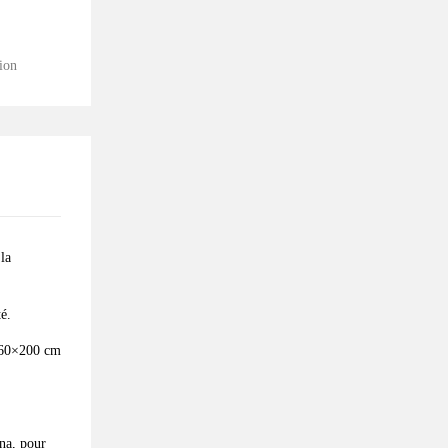
ion
la
té.
 160×200 cm
na, pour