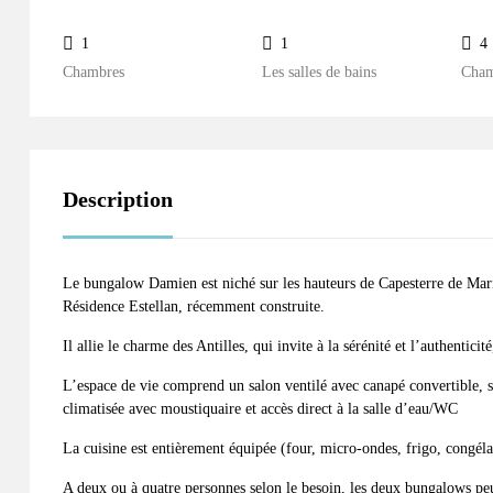
1
1
4
Chambres
Les salles de bains
Cham
Description
Le bungalow Damien est niché sur les hauteurs de Capesterre de Marie
Résidence Estellan, récemment construite.
Il allie le charme des Antilles, qui invite à la sérénité et l’authenti
L’espace de vie comprend un salon ventilé avec canapé convertible,
climatisée avec moustiquaire et accès direct à la salle d’eau/WC
La cuisine est entièrement équipée (four, micro-ondes, frigo, congél
A deux ou à quatre personnes selon le besoin, les deux bungalows pe