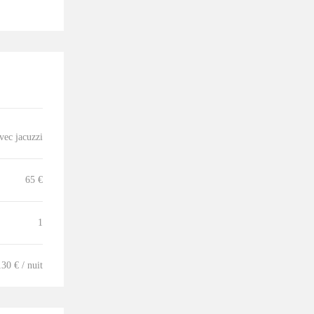
vec jacuzzi
65 €
1
130 € / nuit