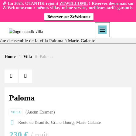
🎉 En 2025, OTANTIK rejoint
ZEWELCOME
! Réservez désormais sur
ZeWelcome.com : mêmes villas, même service, meilleurs tarifs garantis.
Réserver sur ZeWelcome
Home
Villa
Paloma
Paloma
Aucun Examen
VILLA
Route de Beaufils, Grand-Bourg, Marie-Galante
230 €
/ nuit