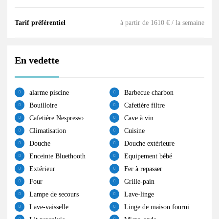
Tarif préférentiel
à partir de 1610 € / la semaine
En vedette
alarme piscine
Barbecue charbon
Bouilloire
Cafetière filtre
Cafetière Nespresso
Cave à vin
Climatisation
Cuisine
Douche
Douche extérieure
Enceinte Bluethooth
Equipement bébé
Extérieur
Fer à repasser
Four
Grille-pain
Lampe de secours
Lave-linge
Lave-vaisselle
Linge de maison fourni