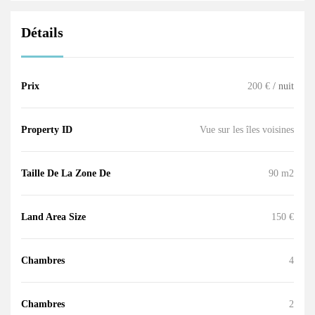
Détails
Prix
200 €
/ nuit
Property ID
Vue sur les îles voisines
Taille De La Zone De
90 m2
Land Area Size
150 €
Chambres
4
Chambres
2