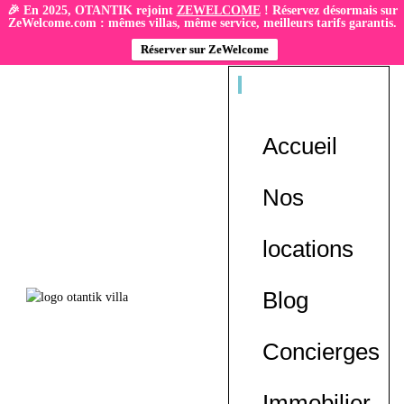
🎉 En 2025, OTANTIK rejoint
ZEWELCOME
! Réservez désormais sur
ZeWelcome.com : mêmes villas, même service, meilleurs tarifs garantis.
Réserver sur ZeWelcome
Accueil
Nos
locations
Blog
Concierges
Immobilier