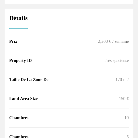
Détails
Prix
2,200 €
/ semaine
Property ID
Très spacieuse
Taille De La Zone De
170 m2
Land Area Size
150 €
Chambres
10
Chambres
5