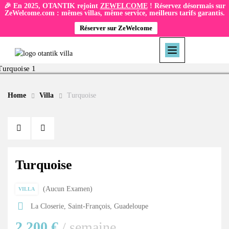
🎉 En 2025, OTANTIK rejoint
ZEWELCOME
! Réservez désormais sur
ZeWelcome.com : mêmes villas, même service, meilleurs tarifs garantis.
Réserver sur ZeWelcome
Home
Villa
Turquoise
Turquoise
Aucun Examen
VILLA
La Closerie, Saint-François, Guadeloupe
2,200 €
/ semaine