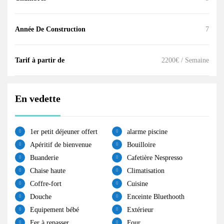
Année De Construction
7
Tarif à partir de
2200€ / Semaine
En vedette
1er petit déjeuner offert
alarme piscine
Apéritif de bienvenue
Bouilloire
Buanderie
Cafetière Nespresso
Chaise haute
Climatisation
Coffre-fort
Cuisine
Douche
Enceinte Bluethooth
Equipement bébé
Extérieur
Fer à repasser
Four